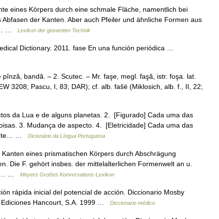
te eines Körpers durch eine schmale Fläche, namentlich bei
s Abfasen der Kanten. Aber auch Pfeiler und ähnliche Formen aus
 in… …
Lexikon der gesamten Technik
ical Dictionary. 2011. fase En una función periódica …
 pînză, bandă. – 2. Scutec. – Mr. faşe, megl. faşă, istr. foşa. lat.
3208; Pascu, I, 83; DAR); cf. alb. fašë (Miklosich, alb. f., II, 22;
ctos da Lua e de alguns planetas. 2. [Figurado] Cada uma das
isas. 3. Mudança de aspecto. 4. [Eletricidade] Cada uma das
rente… …
Dicionário da Língua Portuguesa
 Kanten eines prismatischen Körpers durch Abschrägung
. Die F. gehört insbes. der mittelalterlichen Formenwelt an u.
lung… …
Meyers Großes Konversations-Lexikon
ión rápida inicial del potencial de acción. Diccionario Mosby
d, Ediciones Hancourt, S.A. 1999 …
Diccionario médico