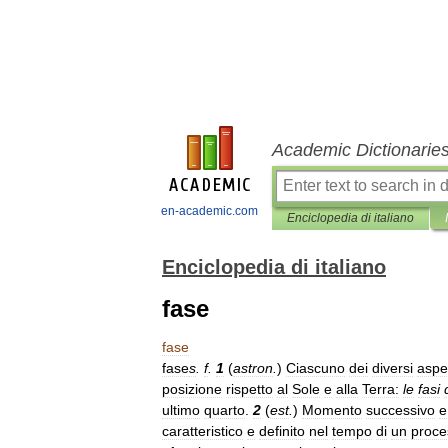
Academic Dictionarie
en-academic.com
Enciclopedia di italiano
Enciclopedia di italiano
fase
fase
fase
s
.
f
.
1
(
astron
.
)
Ciascuno
dei
diversi
aspet
posizione
rispetto
al
Sole
e
alla
Terra:
le
fasi
ultimo
quarto
.
2
(
est
.
)
Momento
successivo
e
caratteristico
e
definito
nel
tempo
di
un
proce