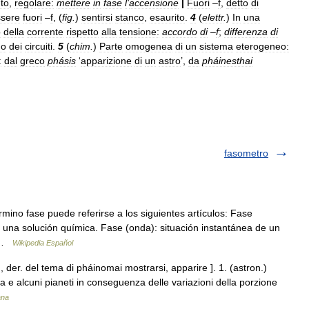
to
,
regolare:
mettere
in
fase
l
'
accensione
|
Fuori
–
f
,
detto
di
sere
fuori
–
f
, (
fig
.
)
sentirsi
stanco
,
esaurito
.
4
(
elettr
.
)
In
una
o
della
corrente
rispetto
alla
tensione:
accordo
di
–
f
;
differenza
di
no
dei
circuiti
.
5
(
chim
.
)
Parte
omogenea
di
un
sistema
eterogeneo:
:
dal
greco
phásis
‘
apparizione
di
un
astro
’,
da
pháinesthai
fasometro
ino fase puede referirse a los siguientes artículos: Fase
 una solución química. Fase (onda): situación instantánea de un
… …
Wikipedia Español
 , der. del tema di pháinomai mostrarsi, apparire ]. 1. (astron.)
a e alcuni pianeti in conseguenza delle variazioni della porzione
ana