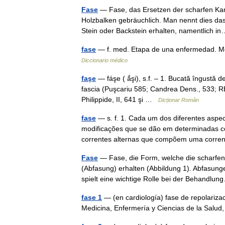
Fase
— Fase, das Ersetzen der scharfen Kan
Holzbalken gebräuchlich. Man nennt dies da
Stein oder Backstein erhalten, namentlich
fase
— f. med. Etapa de una enfermedad. Med
Diccionario médico
faşe
— fáşe ( ắşi), s.f. – 1. Bucată îngustă de
fascia (Puşcariu 585; Candrea Dens., 533; REW 
Philippide, II, 641 şi …
Dicționar Român
fase
— s. f. 1. Cada um dos diferentes aspe
modificações que se dão em determinadas co
correntes alternas que compõem uma cor
Fase
— Fase, die Form, welche die scharfen
(Abfasung) erhalten (Abbildung 1). Abfasungen
spielt eine wichtige Rolle bei der Behand
fase 1
— (en cardiología) fase de repolarizac
Medicina, Enfermería y Ciencias de la Salu