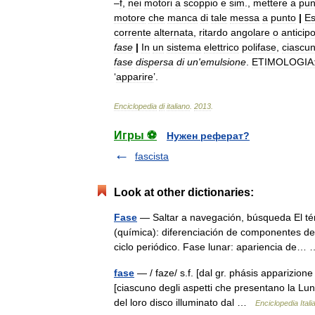
–
f
,
nei
motori
a
scoppio
e
sim
.,
mettere
a
pun
motore
che
manca
di
tale
messa
a
punto
|
Es
corrente
alternata
,
ritardo
angolare
o
anticip
fase
|
In
un
sistema
elettrico
polifase
,
ciascu
fase
dispersa
di
un
'
emulsione
.
ETIMOLOGIA
‘
apparire
’.
Enciclopedia
di
italiano
.
2013
.
Игры ⚽
Нужен реферат?
fascista
Look at other dictionaries:
Fase
— Saltar a navegación, búsqueda El térm
(química): diferenciación de componentes de
ciclo periódico. Fase lunar: apariencia de
fase
— / faze/ s.f. [dal gr. phásis apparizione
[ciascuno degli aspetti che presentano la Lun
del loro disco illuminato dal …
Enciclopedia Itali