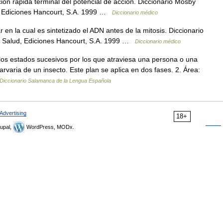
ión rápida terminal del potencial de acción. Diccionario Mosby
d, Ediciones Hancourt, S.A. 1999 …
Diccionario médico
 en la cual es sintetizado el ADN antes de la mitosis. Diccionario
a Salud, Ediciones Hancourt, S.A. 1999 …
Diccionario médico
os estados sucesivos por los que atraviesa una persona o una
arvaria de un insecto. Este plan se aplica en dos fases. 2. Área:
Diccionario Salamanca de la Lengua Española
Advertising
18+
upal,
WordPress, MODx.