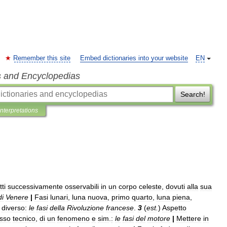
Remember this site
Embed dictionaries into your website
EN
s and Encyclopedias
Search!
Interpretations
ti
successivamente
osservabili
in
un
corpo
celeste
,
dovuti
alla
sua
di
Venere
|
Fasi
lunari
,
luna
nuova
,
primo
quarto
,
luna
piena
,
diverso:
le
fasi
della
Rivoluzione
francese
.
3
(
est
.
)
Aspetto
sso
tecnico
,
di
un
fenomeno
e
sim
.
:
le
fasi
del
motore
|
Mettere
in